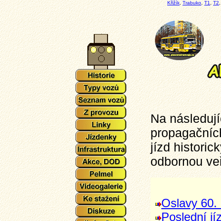
Křižík
,
Trabuko
,
T1
,
T2
Na následují
propagačních
jízd histori
odbornou veř
Oslavy 60. 
Poslední jí