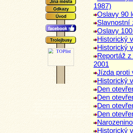
1987)
Oslavy 90 l
Slavnostní
Oslavy 100
Historický 
Historický 
Reportáž z
2001
Jízda prot
Historický 
Den otevřen
Den otevře
Plzeňské tramvaje - aktuální události a
Den otevře
zajímavosti z plzeňského tramvajové provozu,
popisy typů vozů a zejména mnoho aktuálních
fotografií plzeňských tramvají (nechybí ani
Den otevře
výluky, vykolejení či povodně a další zajímavotsi
z plzeňské MHD). Tramvaj - Plzeň.
Narozenino
Historický 