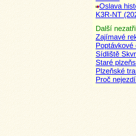
Oslava his
K3R-NT (20
Další nezatři
Zajímavé rek
Poptávkové o
Sídliště Skv
Staré plzeňs
Plzeňské tra
Proč nejezdí