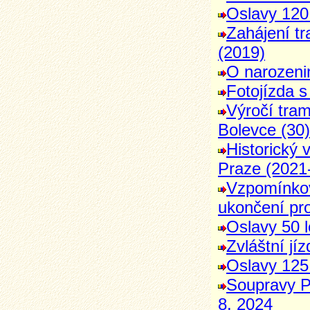
Oslavy 120
Zahájení t
(2019)
O narozeni
Fotojízda s
Výročí tram
Bolevce (30)
Historický 
Praze (2021
Vzpomínková
ukončení pr
Oslavy 50 l
Zvláštní jí
Oslavy 125
Soupravy P
8. 2024