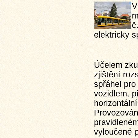
V
m
č
elektricky s
Účelem zkuš
zjištění ro
spřáhel pro
vozidlem, p
horizontální
Provozování
pravidleném
vyloučené p