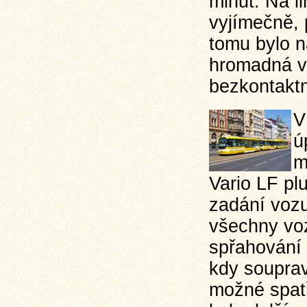
minut. Na l
vyjímečně, 
tomu bylo n
hromadná v
bezkontaktn
V
ú
m
Vario LF pl
zadání vozu
všechny voz
spřahování 
kdy souprav
možné spatř