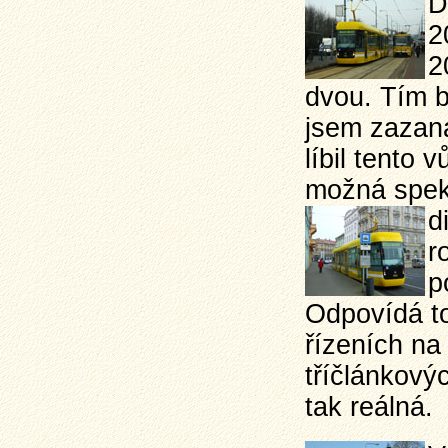
D
2
2
dvou. Tím b
jsem zazana
líbil tento
možná speku
d
r
p
Odpovídá to
řízeních na
tříčlánkový
tak reálná.