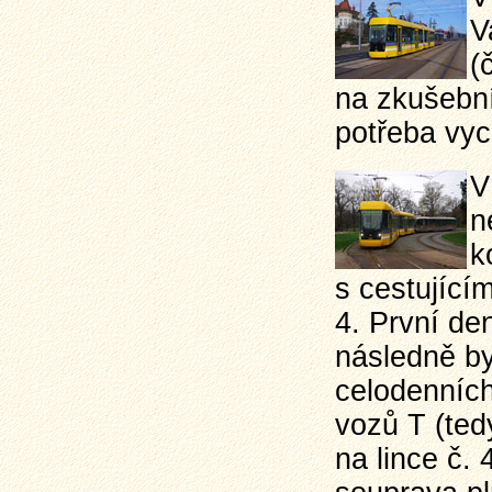
V
(
na zkušební 
potřeba vyc
V
n
k
s cestující
4. První de
následně by
celodenních
vozů T (ted
na lince č. 