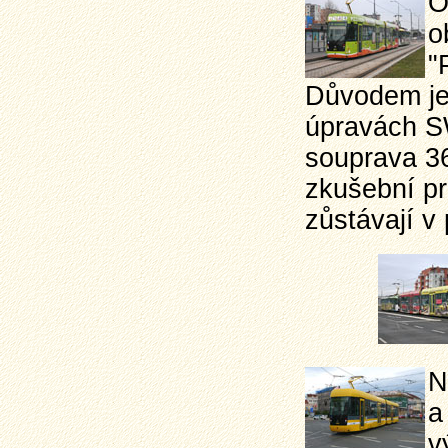
O
o
"
Důvodem je
úpravách SW
souprava 3
zkušební pr
zůstávají v
N
a
v