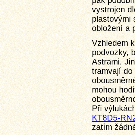
pak podobné
vystrojen 
plastovými 
obložení a 
Vzhledem k
podvozky, b
Astrami. Ji
tramvají do
obousměrné
mohou hodit
obousměrnos
Při výlukác
KT8D5-RN
zatím žádná