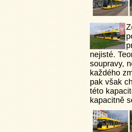
Z
p
p
nejisté. Teo
soupravy, n
každého zm
pak však ch
této kapacit
kapacitně s