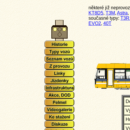
některé již neprovo
KT8D5
,
T3M
,
Astra
,
současné typy:
T3R
EVO2
,
40T
D
V
H
V