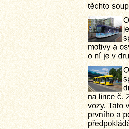
těchto soup
O
j
s
motivy a os
o ní je v d
O
s
d
na lince č. 
vozy. Tato 
prvního a p
předpokládá