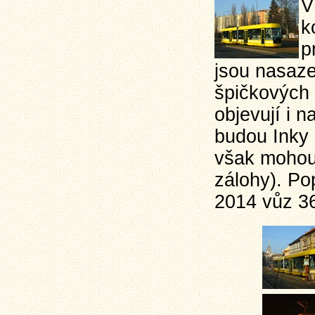
V
k
p
jsou nasaze
špičkových 
objevují i 
budou Inky 
však mohou 
zálohy). Po
2014 vůz 3