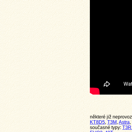
některé již neprovo
KT8D5
,
T3M
,
Astra
,
současné typy:
T3R