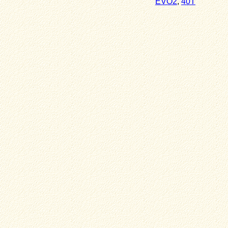
EVO2
,
40T