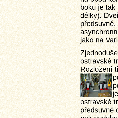
boku je tak 
délky). Dveř
předsuvné. 
asynchronn
jako na Vari
Zjednoduše
ostravské t
Rozložení t
p
p
j
ostravské t
předsuvné d