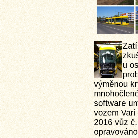
Zatí
zkuš
u os
prob
výměnou kry
mnohočlené
software um
vozem Vari 
2016 vůz č.
opravováno