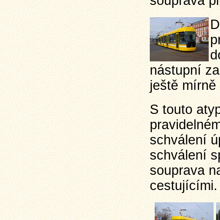
souprava pl
D
p
d
nástupní za
ještě mírně
S touto at
pravidelném
schválení ú
schválení s
souprava n
cestujícími.