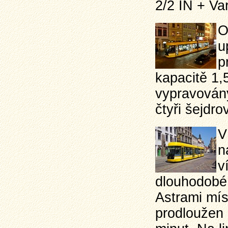
2/2 IN + Var
O
u
p
kapacitě 1,
vypravovány
čtyři šejdro
V
n
v
dlouhodobé
Astrami mís
prodloužen 