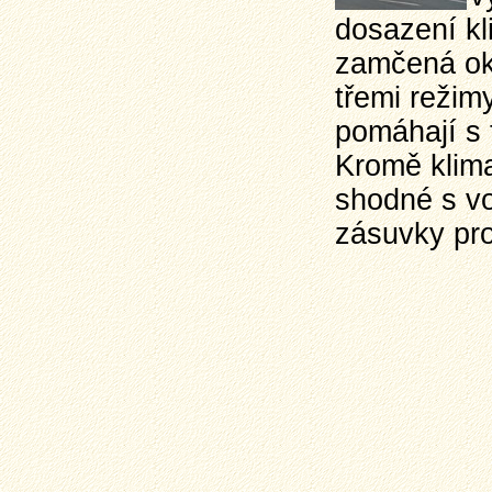
dosazení kl
zamčená okn
třemi režim
pomáhají s 
Kromě klima
shodné s vo
zásuvky pro