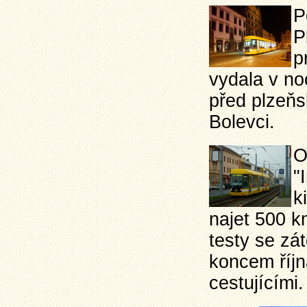
P
P
p
vydala v no
před plzeňs
Bolevci.
O
"
k
najet 500 k
testy se zát
koncem říjn
cestujícími.