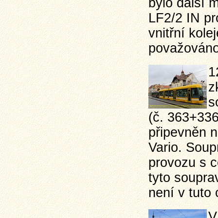
bylo další 
LF2/2 IN pr
vnitřní kole
považováno 
1
z
s
(č. 363+336
připevněn n
Vario. Sou
provozu s c
tyto soupr
není v tuto 
V