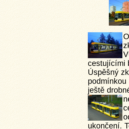
O
z
V
cestujícími
Úspěšný zku
podmínkou p
ještě drobn
n
c
o
ukončení. T