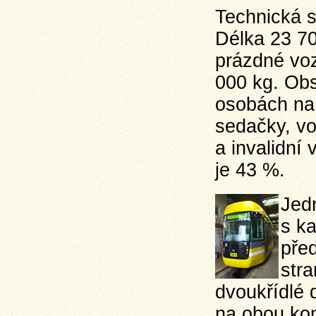
Technická s
Délka 23 7
prázdné voz
000 kg. Obsa
osobách na 
sedačky, vo
a invalidní 
je 43 %.
Jed
s ka
pře
str
dvoukřídlé 
na obou kon