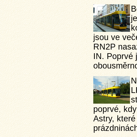
B
j
k
jsou ve ve
RN2P nasaze
IN. Poprvé j
obousměrno
N
L
s
poprvé, kdy
Astry, které
prázdninách