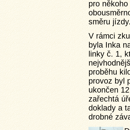
pro někoho 
obousměrnos
směru jízdy
V rámci zku
byla Inka n
linky č. 1, 
nejvhodnějš
proběhu kil
provoz byl 
ukončen 12.
zařechtá úř
doklady a t
drobné záv