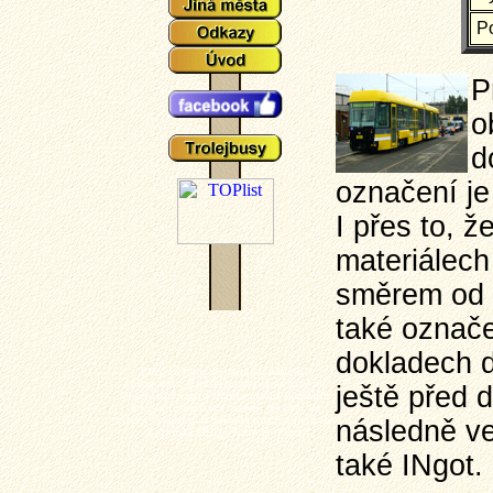
Po
P
o
d
označení je
I přes to, 
materiálech
směrem od d
také označe
dokladech d
Plzeňské tramvaje - aktuální události a
zajímavosti z plzeňského tramvajové provozu,
ještě před 
popisy typů vozů a zejména mnoho aktuálních
fotografií plzeňských tramvají (nechybí ani
výluky, vykolejení či povodně a další zajímavotsi
následně vel
z plzeňské MHD). Tramvaj - Plzeň.
také INgot.