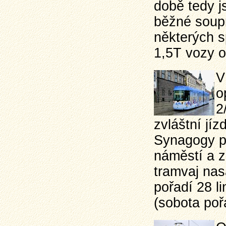
době tedy j
běžné soup
některých s
1,5T vozy o
V
o
2
zvláštní jí
Synagogy p
náměstí a z
tramvaj na
pořadí 28 li
(sobota poř