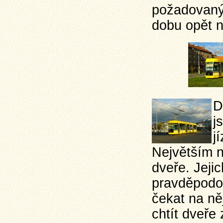
požadovanýc
dobu opět 
D
j
j
Největším 
dveře. Jejic
pravděpodob
čekat na ně
chtít dveře