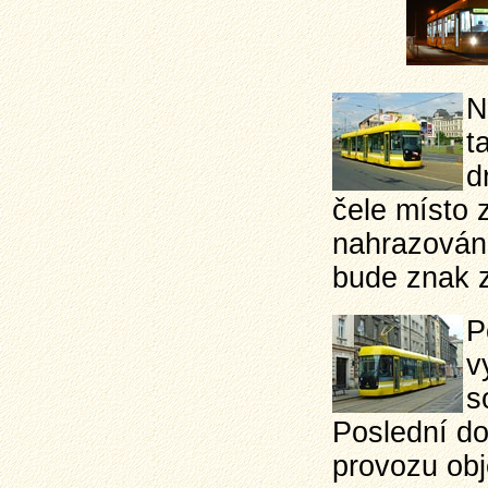
N
t
d
čele místo
nahrazován 
bude znak 
P
v
s
Poslední do
provozu obje