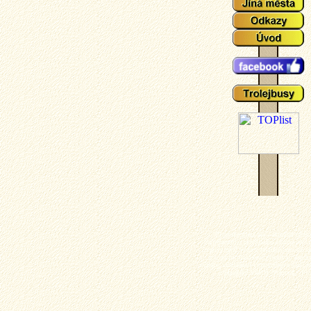
Plzeňské tramvaje - aktuální událo
zajímavosti z plzeňského tramvajové 
popisy typů vozů a zejména mnoho ak
fotografií plzeňských tramvají (nech
výluky, vykolejení či povodně a další z
z plzeňské MHD). Tramvaj - Plz