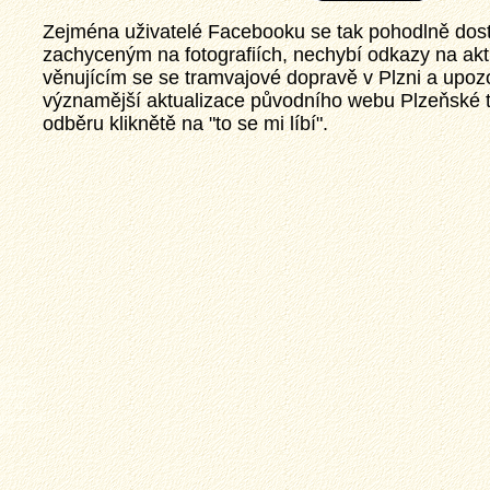
Zejména uživatelé Facebooku se tak pohodlně dos
zachyceným na fotografiích, nechybí odkazy na akt
věnujícím se se tramvajové dopravě v Plzni a upozo
významější aktualizace původního webu Plzeňské t
odběru kliknětě na "to se mi líbí".
sti a
provozu,
tuálních
ybí ani
ajímavotsi
eň.