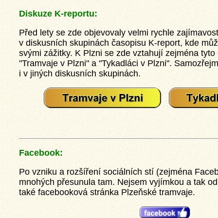
Diskuze K-reportu:
Před lety se zde objevovaly velmi rychle zajímavost
v diskusních skupinách časopisu K-report, kde může
svými zážitky. K Plzni se zde vztahují zejména tyto
"Tramvaje v Plzni" a "Tykadláci v Plzni". Samozře
i v jiných diskusních skupinách.
Facebook:
Po vzniku a rozšíření sociálních stí (zejména Faceb
mnohých přesunula tam. Nejsem vyjímkou a tak od 
také facebooková stránka Plzeňské tramvaje.