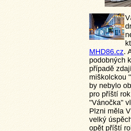
V
d
n
k
MHD86.cz
. 
podobných kl
případě zdají
miškolckou 
by nebylo ob
pro příští ro
"Vánočka" vl
Plzni měla V
velký úspěch
opět příští r