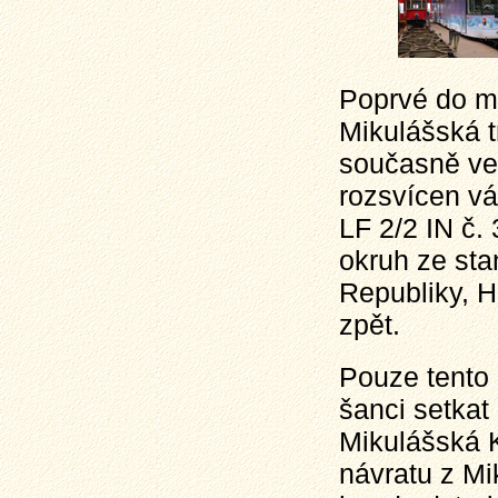
Poprvé do mě
Mikulášská t
současně več
rozsvícen vá
LF 2/2 IN č.
okruh ze st
Republiky, H
zpět.
Pouze tento 
šanci setkat
Mikulášská 
návratu z Mi