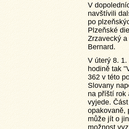
V dopoledníc
navštívili da
po plzeňských
Plzeňské di
Zrzavecký a
Bernard.
V úterý 8. 1
hodině tak "
362 v této p
Slovany napo
na příští ro
vyjede. Část
opakovaně, 
může jít o ji
možnost vyz