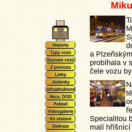
Miku
T
M
S
d
a Plzeňskými
probíhala v 
čele vozu by
N
t
o
ř
Specialitou 
malí hříšnící