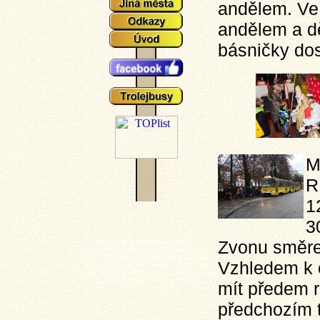
andělem. Ve 
andělem a dě
básničky do
M
R
1
3
Plzeňské tramvaje - aktuální události a
Zvonu směre
zajímavosti z plzeňského tramvajové provozu,
popisy typů vozů a zejména mnoho aktuálních
Vzhledem k 
fotografií plzeňských tramvají (nechybí ani
výluky, vykolejení či povodně a další zajímavotsi
z plzeňské MHD). Tramvaj - Plzeň.
mít předem r
předchozím 