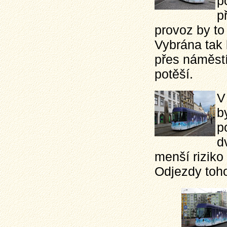
p
p
provoz by to
Vybrána tak b
přes náměstí
potěší.
V
b
p
d
menší riziko
Odjezdy toho