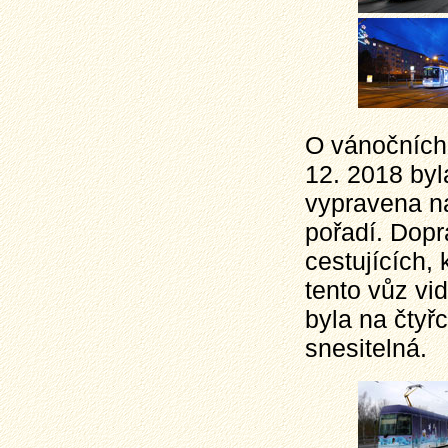
O vánočních 
12. 2018 byl
vypravena na 
pořadí. Dopr
cestujících, 
tento vůz vid
byla na čtyř
snesitelná.