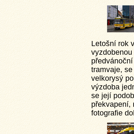
Letošní rok 
vyzdobenou t
předvánoční 
tramvaje, se
velkorysý po
výzdoba jedn
se její pod
překvapení,
fotografie d