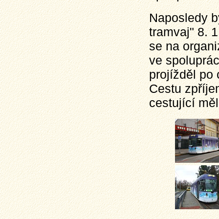
Naposledy b
tramvaj" 8. 
se na organi
ve spoluprác
projížděl po
Cestu zpříje
cestující měl