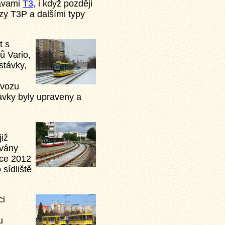
ravami
T3
, i když později
zy T3P a dalšími typy
t s
ů Vario,
stávky,
ovozu
távky byly upraveny a
již
ovány
oce 2012
 sídliště
ci
u