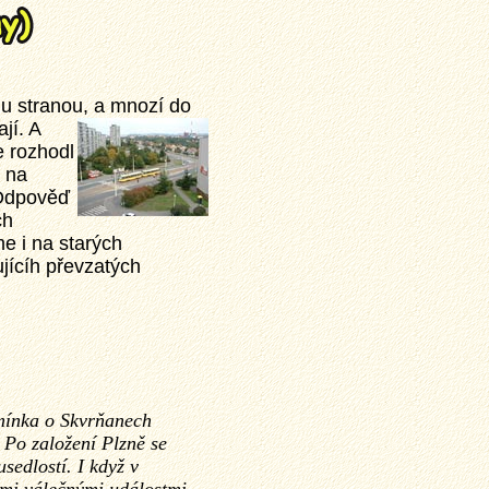
u stranou, a mnozí do
jí. A
 rozhodl
d na
 Odpověď
ch
e i na starých
ujícíh převzatých
zmínka o Skvrňanech
 Po založení Plzně se
sedlostí. I když v