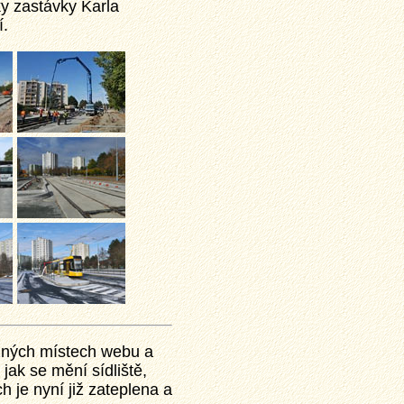
ky zastávky Karla
í.
různých místech webu a
jak se mění sídliště,
 je nyní již zateplena a