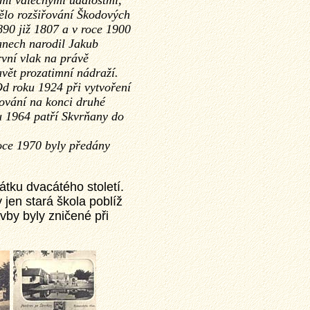
ými válečnými událostmi,
mělo rozšiřování Škodových
90 již 1807 a v roce 1900
anech narodil Jakub
rvní vlak na právě
avět prozatimní nádraží.
 Od roku 1924 při vytvoření
dování na konci druhé
ku 1964 patří Skvrňany do
roce 1970 byly předány
átku dvacátého století.
jen stará škola poblíž
vby byly zničené při