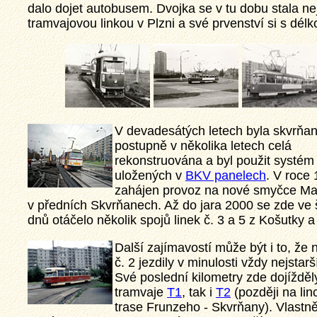
dalo dojet autobusem. Dvojka se v tu dobu stala ne
tramvajovou linkou v Plzni a své prvenství si s dél
V devadesátých letech byla skvrňan
postupně v několika letech celá
rekonstruována a byl použit systém 
uložených v
BKV panelech
. V roce 
zahájen provoz na nové smyčce Ma
v předních Skvrňanech. Až do jara 2000 se zde ve
dnů otáčelo několik spojů linek č. 3 a 5 z Košutky 
Další zajímavostí může být i to, že n
č. 2 jezdily v minulosti vždy nejstarš
Své poslední kilometry zde dojížděl
tramvaje
T1
, tak i
T2
(později na linc
trase Frunzeho - Skvrňany). Vlastně