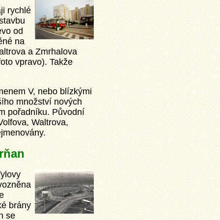
i rychlé
ýstavbu
evo od
věné na
altrova a Zmrhalova
foto vpravo). Takže
smenem V, nebo blízkými
šího množství nových
kém pořadníku. Původní
Volfova, Waltrova,
řejmenovány.
vrňan
Tylovy
ovozněna
e
ké brány
n se