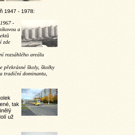
eň 1947 - 1978:
 1967 -
nikovou a
ektů
í zde
ní rozsáhlého areálu
me překrásné školy, školky
 a tradiční dominantu,
kolek
šené, tak
inělý
olí už