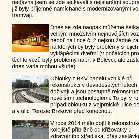
nedávna jsem se zde setkávali s nejstaršími soup
již byly příjemně namíchané s modernizovanými vo
tramvají.
Dnes se zde naopak můžeme setka
velkým množstvím nejnovějších voz
neboť na lince č. 2 nejsou žádné za
na kterých by byly problémy s jejich
vyklápěcími dveřmi (v počátcích pr
těchto vozů byly problémy např. v Bolevci, ale zas
dnes Varia mohou všude).
Oblouky z BKV panelů vzniklé při
rekonstrukci v devadesátých letech 
dožívají a jsou postupně rekonstru
novějšími technologiemi. To byl v r
případ oblouku z Vejprnické ulice do
a v ulici Terezie Brzkové před konečnou.
V roce 2014 mělo dojít k rekonstruk
kolejiště přibližně od křižovatky u
zdravotního střediska, přes zastávk