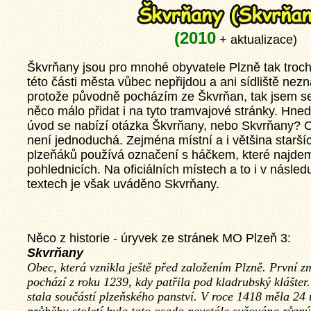
(2010
+ aktualizace)
Škvrňany jsou pro mnohé obyvatele Plzně tak troch
této části města vůbec nepřijdou a ani sídliště
nezna
protože původně pocházím ze Škvrňan, tak jsem se
něco málo přidat i na tyto tramvajové stránky. Hne
úvod se nabízí otázka Škvrňany, nebo Skvrňany?
není jednoduchá. Zejména místní a i většina starší
plzeňáků používá označení s háčkem, které najdem
pohlednicích. Na oficiálních místech a to i v násled
textech je však uváděno Skvrňany.
Něco z historie - úryvek ze stránek MO Plzeň 3:
Skvrňany
Obec, která vznikla ještě před založením Plzně. První 
pochází z roku 1239, kdy patřila pod kladrubský klášter.
stala součástí plzeňského panství. V roce 1418 měla 24 u