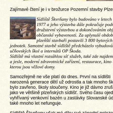
Zajímavé čtení je i v brožurce Pozemní stavby Plz
Sídliště Škvrňany bylo budováno v letech
1977 a jeho výstavba dále pokračuje pod
družstevní výstavbou a dokončováním obj
občanské vybavenosti. Za uplynulé obdob
plzeňští stavbaři postavili 3 800 bytových
jednotek. Samotné stavbě sídliště předcházelo vybudová
učňovských škol a internátů OP Škoda.
Sídliště má vlastní rozsáhlou síť služeb, také zde najde
a jesle, moderní zdravotnické zařízení, restaurace, kino
kterou jsou věžové domy.
Samozřejmě ne vše platí do dnes. První na sídlišti
narozená generace dětí už odrostla a tak mnoho š
bylo zavřeno, školy sloučeny. Kino je již dávno zru
jako ve většině plzeňských sídlišť. Svého času ojed
vyhřívaný venkovní bazén u zastávky Slovanské úd
také mnoho let nefunguje.