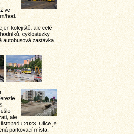
e
iž ve
km/hod.
en kolejiště, ale celé
 chodníků, cyklostezky
vá autobusová zastávka
h
Terezie
s
Nešlo
ati, ale
 listopadu 2023. Ulice je
čená parkovací místa,