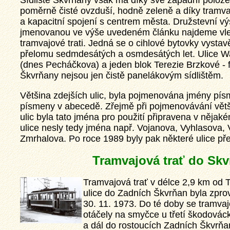
Sídliště Škvrňany však má díky své západní poloze
poměrně čisté ovzduší, hodně zeleně a díky tramvaj
a kapacitní spojení s centrem města. Družstevní v
jmenovanou ve výše uvedeném článku najdeme vl
tramvajové trati. Jedná se o cihlové bytovky vysta
přelomu sedmdesátých a osmdesátých let. Ulice W
(dnes Pecháčkova) a jeden blok Terezie Brzkové - 
Škvrňany nejsou jen čistě panelákovým sídlištěm.
Většina zdejších ulic, byla pojmenována jmény pí
písmeny v abecedě. Zřejmě při pojmenovávání vět
ulic byla tato jména pro použití připravena v něja
ulice nesly tedy jména např. Vojanova, Vyhlasova, 
Zmrhalova. Po roce 1989 byly pak některé ulice p
Tramvajová trať do Sk
Tramvajová trať v délce 2,9 km od 
ulice do Zadních Škvrňan byla zpr
30. 11. 1973. Do té doby se tramvaj
otáčely na smyčce u třetí škodovác
a dál do rostoucích Zadních Škvrňa