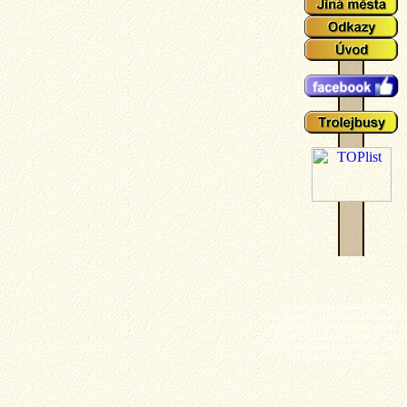
Plzeňské tramvaje - aktuální událo
zajímavosti z plzeňského tramvajové 
popisy typů vozů a zejména mnoho ak
fotografií plzeňských tramvají (nech
výluky, vykolejení či povodně a další z
z plzeňské MHD). Tramvaj - Plz