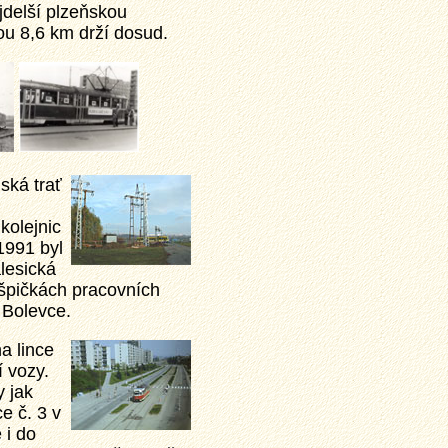
jdelší plzeňskou
kou 8,6 km drží dosud.
ská trať
kolejnic
1991 byl
lesická
 špičkách pracovních
a Bolevce.
a lince
í vozy.
y jak
e č. 3 v
 i do