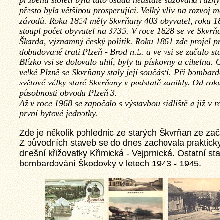
průběhu století byla tato osada neustále sužována různ
přesto byla většinou prosperující. Velký vliv na rozvoj 
závodů. Roku 1854 měly Skvrňany 403 obyvatel, roku 18
stoupl počet obyvatel na 3735. V roce 1828 se ve Skvrň
Škarda, významný český politik. Roku 1861 zde projel p
dobudované trati Plzeň - Brod n.L. a ve vsi se začalo st
Blízko vsi se dolovalo uhlí, byly tu pískovny a cihelna.
velké Plzně se Skvrňany staly její součástí. Při bombar
světové války staré Skvrňany v podstatě zanikly. Od ro
působnosti obvodu Plzeň 3.
Až v roce 1968 se započalo s výstavbou sídliště a již v 
první bytové jednotky.
Zde je několik pohlednic ze starých Škvrňan ze zač
Z původních staveb se do dnes zachovala prakticky 
dnešní křižovatky Křimická - Vejprnická. Ostatní sta
bombardování Škodovky v letech 1943 - 1945.
sti a
provozu,
tuálních
ybí ani
ajímavotsi
eň.