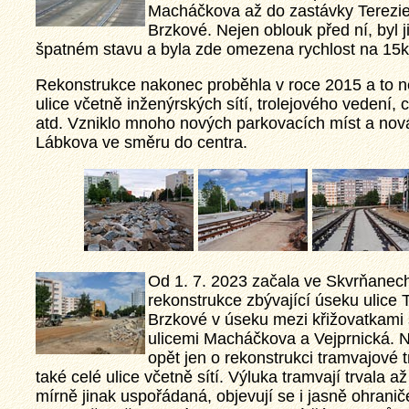
Macháčkova až do zastávky Terezi
Brzkové. Nejen oblouk před ní, byl j
špatném stavu a byla zde omezena rychlost na 15
Rekonstrukce nakonec proběhla v roce 2015 a to nej
ulice včetně inženýrských sítí, trolejového vedení,
atd. Vzniklo mnoho nových parkovacích míst a no
Lábkova ve směru do centra.
Od 1. 7. 2023 začala ve Skvrňanec
rekonstrukce zbývající úseku ulice 
Brzkové v úseku mezi křižovatkami 
ulicemi Macháčkova a Vejprnická. 
opět jen o rekonstrukci tramvajové tr
také celé ulice včetně sítí. Výluka tramvají trvala až
mírně jinak uspořádaná, objevují se i jasně ohrani