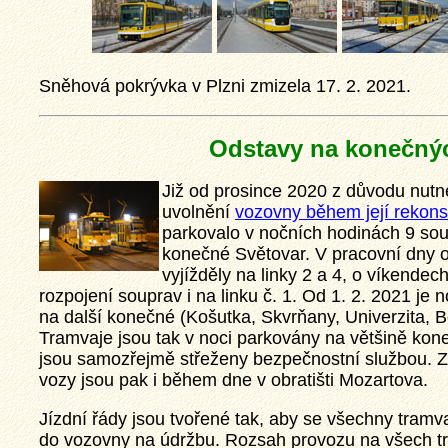
Sněhová pokrývka v Plzni zmizela 17. 2. 2021.
Odstavy na konečný
Již od prosince 2020 z důvodu nut
uvolnění
vozovny během její rekons
parkovalo v nočních hodinách 9 so
konečné Světovar. V pracovní dny 
vyjížděly na linky 2 a 4, o víkendec
rozpojení souprav i na linku č. 1. Od 1. 2. 2021 je n
na další konečné (Košutka, Skvrňany, Univerzita, B
Tramvaje jsou tak v noci parkovány na většině kon
jsou samozřejmě střeženy bezpečnostní službou. Z
vozy jsou pak i během dne v obratišti Mozartova.
Jízdní řády jsou tvořené tak, aby se všechny tramv
do vozovny na údržbu. Rozsah provozu na všech t