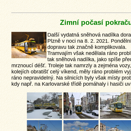
Zimní počasí pokrač
Další vydatná sněhová nadílka dora
Plzně v noci na 8. 2. 2021. Ponděln
dopravu tak značně komplikovala.
Tramvajím však nedělala ráno prob
tak sněhová nadílka, jako spíše pře
mrznoucí déšť. Troleje tak namrzly a zejména vozy, 
kolejích obratišť celý víkend, měly ráno problém vyj
ráno nepravidelný. Na silnicích byly však místy pr
kdy např. na Karlovarské třídě pomáhaly i hasiči 