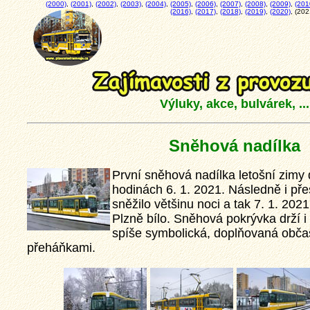
(2000)
,
(2001)
,
(2002)
,
(2003)
,
(2004)
,
(2005)
,
(2006)
,
(2007)
,
(2008)
,
(2009)
,
(201
(2016)
,
(2017)
,
(2018)
,
(2019)
,
(2020)
, (202
Výluky, akce, bulvárek, ...
Sněhová nadílka
První sněhová nadílka letošní zimy 
hodinách 6. 1. 2021. Následně i pře
sněžilo většinu noci a tak 7. 1. 202
Plzně bílo. Sněhová pokrývka drží i 
spíše symbolická, doplňovaná obč
přeháňkami.