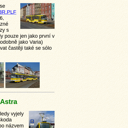
 se
3R.PLF
6,
ůzné
zy s
 pouze jen jako první v
podobně jako Varia)
at častěji také se sólo
Astra
ledy vyjely
Škoda
po názvem