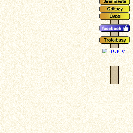
Plzeňské tramvaje - aktuální událo
zajímavosti z plzeňského tramvajové 
popisy typů vozů a zejména mnoho ak
fotografií plzeňských tramvají (nech
výluky, vykolejení či povodně a další z
z plzeňské MHD). Tramvaj - Plz