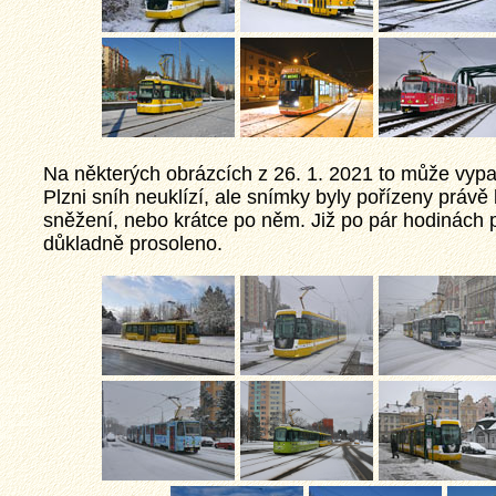
Na některých obrázcích z 26. 1. 2021 to může vypa
Plzni sníh neuklízí, ale snímky byly pořízeny práv
sněžení, nebo krátce po něm. Již po pár hodinách 
důkladně prosoleno.
sti a
provozu,
tuálních
ybí ani
ajímavotsi
eň.