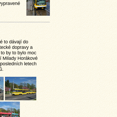
 vypravené
é to dávají do
tecké dopravy a
 to by to bylo moc
tí Milady Horákové
 posledních letech
ů.