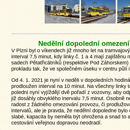
Nedělní dopolední omezení
V Plzni byl o víkendech již mnoho let na tramvajov
interval 7,5 minut, kdy linky č. 1 a 4 mají zajištěn
sadech Pětatřicátníků (respektive Pod Záhorskem) a
prokladu tak, že ve společném úseku v centru půlí i
Od 4. 1. 2021 je nyní v neděli v dopoledních hodin
prodloužen interval na 10 minut. Na všechny linky 
poledni nyní vyjíždějí dvě pořadí z vozovny, aby o
již dosáhly obvyklého inervalu 7,5 minut. Osobně
radost z žádného omezování provozu, či prodlužov
intervalů, ale je pravda, že nedělní dopoledne bylo 
slabé, kapacita by neměla být ohrožena a snad to an
cestování veřejnou dopravou neodradí.