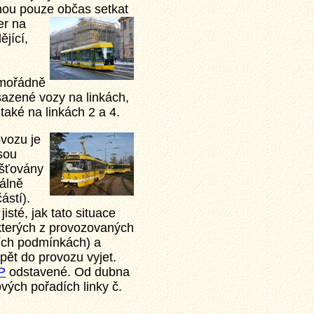
ohou pouze občas
setkat
er na
ějící,
imořádně
sazené vozy na linkách,
také na linkách 2 a 4.
ovozu je
jsou
išťovány
álně
ástí).
isté, jak tato situace
ěkterých z provozovaných
ních podmínkách) a
ět do provozu vyjet.
P
odstavené. Od dubna
vých pořadích linky č.