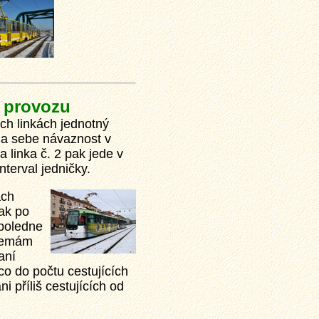
 provozu
ých linkách jednotný
u na sebe návaznost v
 linka č. 2 pak jede v
nterval jedničky.
ách
tak po
dpoledne
 nemám
aní
co do počtu cestujících
i příliš cestujících od