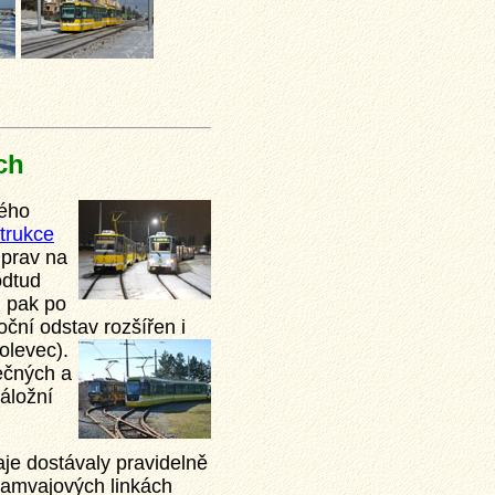
ch
ného
trukce
uprav na
odtud
h pak po
oční odstav rozšířen i
olevec).
ečných a
áložní
aje dostávaly pravidelně
ramvajových linkách