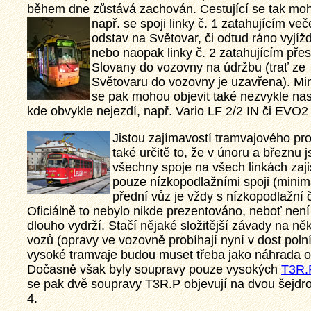
během dne zůstává zachován. Cestující se tak m
např. se spoji linky č. 1 zatahujícím več
odstav na Světovar, či odtud ráno vyjížd
nebo naopak linky č. 2 zatahujícím přes
Slovany do vozovny na údržbu (trať ze
Světovaru do vozovny je uzavřena). M
se pak mohou objevit také nezvykle na
kde obvykle nejezdí, např. Vario LF 2/2 IN či EVO2 
Jistou zajímavostí tramvajového pr
také určitě to, že v únoru a březnu 
všechny spoje na všech linkách zaj
pouze nízkopodlažními spoji (minim
přední vůz je vždy s nízkopodlažní č
Oficiálně to nebylo nikde prezentováno, neboť není j
dlouho vydrží. Stačí nějaké složitější závady na n
vozů (opravy ve vozovně probíhají nyní v dost pol
vysoké tramvaje budou muset třeba jako náhrada op
Dočasně však byly soupravy pouze vysokých
T3R.
se pak dvě soupravy T3R.P objevují na dvou šejdro
4.