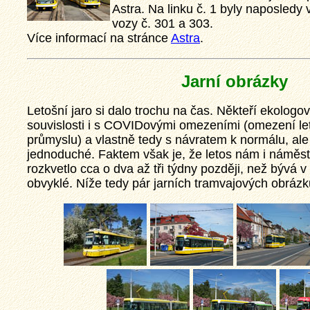
Astra. Na linku č. 1 byly naposledy
vozy č. 301 a 303.
Více informací na stránce
Astra
.
Jarní obrázky
Letošní jaro si dalo trochu na čas. Někteří ekologov
souvislosti i s COVIDovými omezeními (omezení le
průmyslu) a vlastně tedy s návratem k normálu, ale
jednoduché. Faktem však je, že letos nám i náměs
rozkvetlo cca o dva až tři týdny později, než bývá v
obvyklé. Níže tedy pár jarních tramvajových obrázk