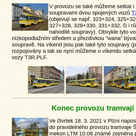
V provozu se také můžeme setkat i
soupravami dvou spojených vozů
T
(objevují se např. 323+324, 325+32
327+328, 329+330, 331+332, či i r
nahodilé soupravy). Obvykle tyto vo
nízkopodlažním středem a přezdívkou "wana" bývaly
soupravě. Na víkend jsou pak také tyto soupravy (
rozpojovány a tak se nyní můžeme o víkendu setkáv
vozy T3R.PLF.
Konec provozu tramvají 
Ve čtvrtek 18. 3. 2021 v Plzni napos
do pravidelného provozu tramvaje 
Inekon LTM 10.08 známé zejména 