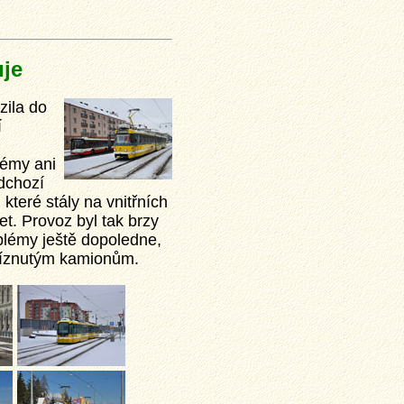
uje
zila do
í
lémy ani
dchozí
které stály na vnitřních
et. Provoz byl tak brzy
oblémy ještě dopoledne,
uvíznutým kamionům.