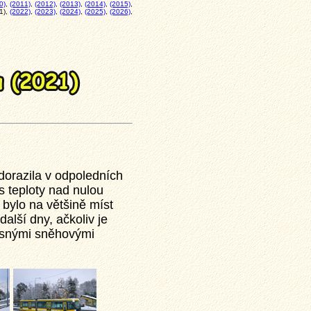
0)
,
(2011)
,
(2012)
,
(2013)
,
(2014)
,
(2015)
,
1),
(2022)
,
(2023)
,
(2024)
,
(2025)
,
(2026)
,
dorazila v odpoledních
s teploty nad nulou
1 bylo na většině míst
další dny, ačkoliv je
asnými sněhovými