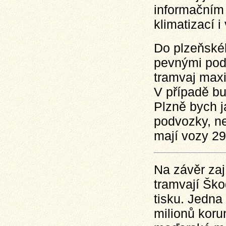
informačním
klimatizací i
Do plzeňské
pevnými pod
tramvaj maxi
V případě b
Plzně bych 
podvozky, n
mají vozy 29
Na závěr za
tramvají Ško
tisku. Jedna
milionů koru