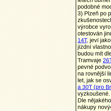
letech obměň
podobné mod
3) Plzeň po 
zkušenostech
výrobce vyro
otestován jin
14T
, jeví ja
jízdní vlastno
budou mít dl
Tramvaje
26
pevné podvoz
na rovnější l
let, jak se 
a 30T (pro Br
vyzkoušené.
Dle nějakého
nákupy novýc