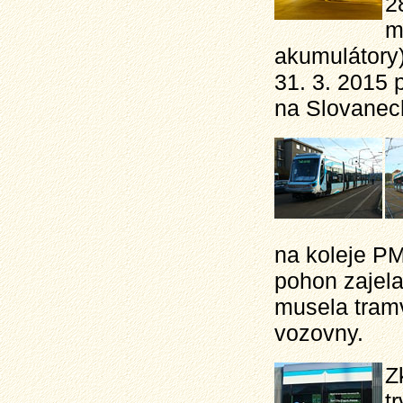
2
m
akumulátory)
31. 3. 2015
na Slovanec
na koleje PM
pohon zajela 
musela tramv
vozovny.
Z
t