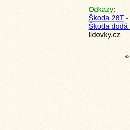
Odkazy:
Škoda 28T
-
Škoda dodá d
lidovky.cz
© 