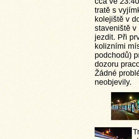
cca ve 23:40
tratě s vyjí
kolejiště v 
staveniště v
jezdit. Při 
kolizními mí
podchodů) pr
dozoru prac
Žádné problé
neobjevily.
T