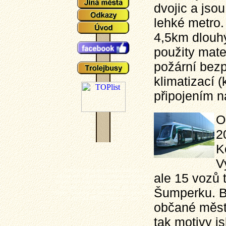
dvojic a jso
lehké metro. 
4,5km dlouh
použity mater
požární bez
klimatizací (
připojením na
O
2
K
V
Plzeňské tramvaje - aktuální události a
ale 15 vozů 
zajímavosti z plzeňského tramvajové provozu,
popisy typů vozů a zejména mnoho aktuálních
fotografií plzeňských tramvají (nechybí ani
Šumperku. Ba
výluky, vykolejení či povodně a další zajímavotsi
z plzeňské MHD). Tramvaj - Plzeň.
občané měst
tak motivy i