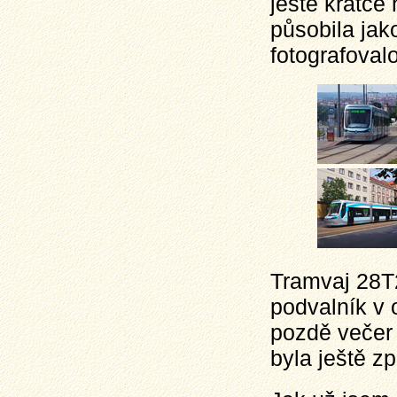
ještě krátce 
působila jako
fotografovalo
Tramvaj 28T2
podvalník v 
pozdě večer
byla ještě zp