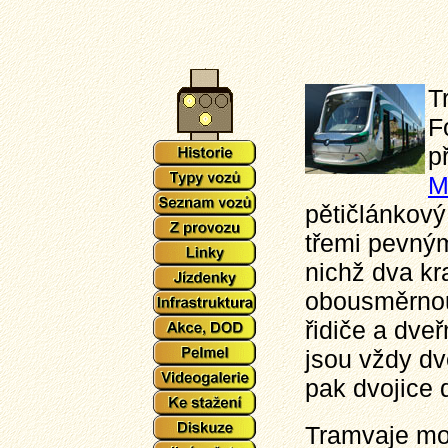
T
F
p
M
pětičlánkový
třemi pevným
nichž dva kr
obousměrnou
řidiče a dve
jsou vždy dv
pak dvojice 
Tramvaje mo