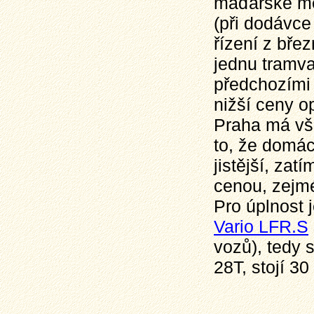
maďarské mě
(při dodávce
řízení z bře
jednu tramva
předchozími
nižší ceny o
Praha má vš
to, že domác
jistější, zat
cenou, zejm
Pro úplnost 
Vario LFR.S
vozů), tedy 
28T, stojí 30