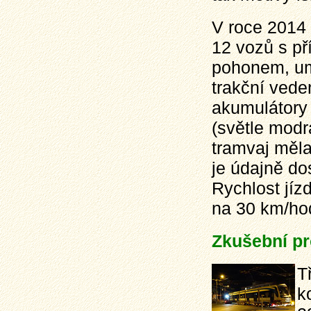
V roce 2014 
12 vozů s p
pohonem, um
trakční vede
akumulátory
(světle modr
tramvaj měla
je údajně do
Rychlost jíz
na 30 km/ho
Zkušební pr
T
k