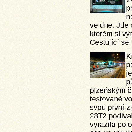
p
n
ve dne. Jde 
kterém si vý
Cestující se
K
p
j
p
plzeňským čí
testované v
svou první z
28T2 podíval
vyrazila po 