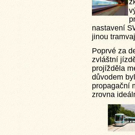
z
v
p
nastavení SW
jinou tramvaj
Poprvé za de
zvláštní jízd
projížděla m
důvodem bylo
propagační m
zrovna ideáln