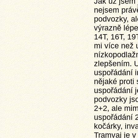
Jak už jsem 
nejsem práv
podvozky, al
výrazně lépe
14T, 16T, 19T
mi více než
nízkopodlažn
zlepšením. 
uspořádání i
nějaké proti
uspořádání 
podvozky js
2+2, ale mim
uspořádání 2
kočárky, inval
Tramvaj je v