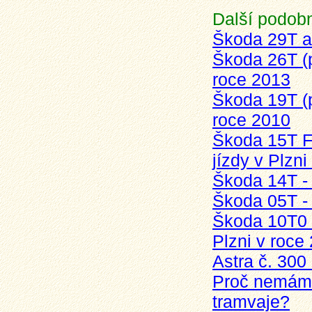
Další podobn
Škoda 29T a 
Škoda 26T (p
roce 2013
Škoda 19T (p
roce 2010
Škoda 15T Fo
jízdy v Plzni
Škoda 14T - 
Škoda 05T -
Škoda 10T0 -
Plzni v roce
Astra č. 300
Proč nemáme
tramvaje?