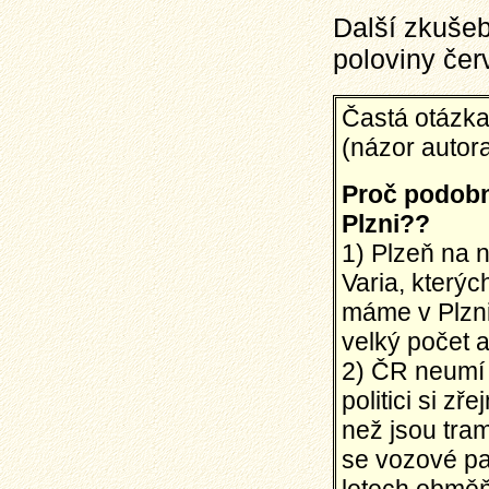
Další zkušeb
poloviny čer
Častá otázka
(názor autor
Proč podobn
Plzni??
1) Plzeň na n
Varia, kterýc
máme v Plzni
velký počet 
2) ČR neumí 
politici si zř
než jsou tra
se vozové pa