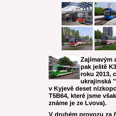
Zajímavým 
pak ještě K
roku 2013, c
ukrajinská "
v Kyjevě deset nízkop
T5B64, které jsme však
známe je ze Lvova).
V druhém provozu za ř