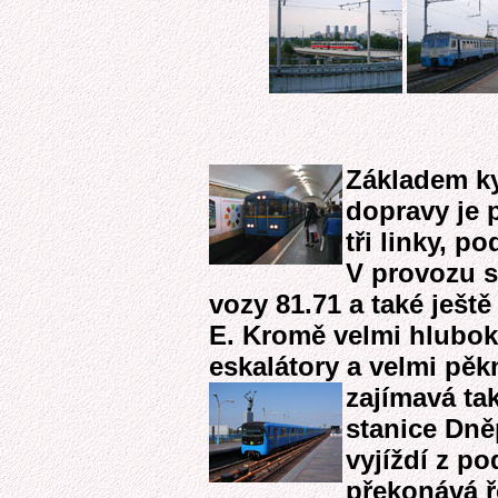
Základem k
dopravy je p
tři linky, p
V provozu s
vozy 81.71 a také ješt
E. Kromě velmi hlubok
eskalátory a velmi pěk
zajímavá ta
stanice Dně
vyjíždí z p
překonává ř