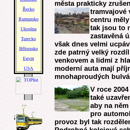
města prakticky zrušen
tramvajové 
centru měly
tak jsou to
zastavěná ú
však dnes velmi ucpáva
zde patrný velký rozd
venkovem a lidmi z hla
moderní auta mají příj
mnohaproudých bulváre
V roce 2004
také uzavře
aby na něm 
pro automob
provoz byl tak rozděl
Podrobná kolejová sc