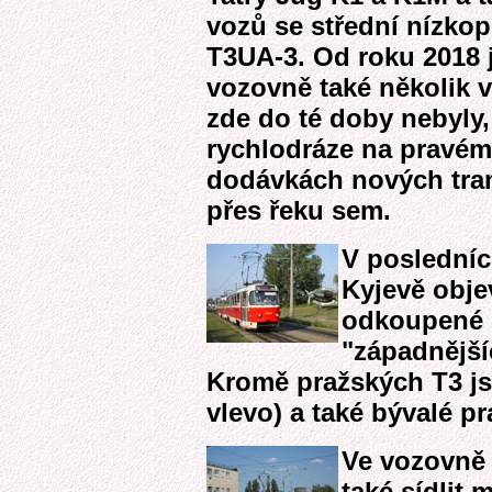
vozů se střední nízkop
T3UA-3. Od roku 2018 j
vozovně také několik 
zde do té doby nebyly
rychlodráze na pravém
dodávkách nových tram
přes řeku sem.
V posledníc
Kyjevě obje
odkoupené 
"západnější
Kromě pražských T3 jso
vlevo) a také bývalé p
Ve vozovně 
také sídlit