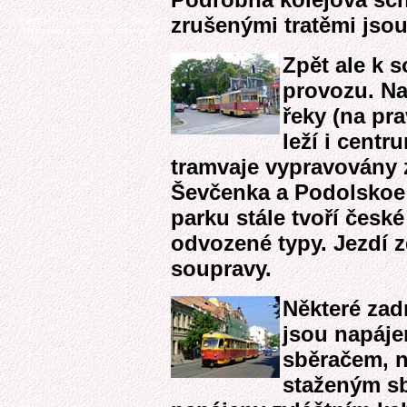
zrušenými tratěmi jso
Zpět ale k
provozu. Na
řeky (na pr
leží i centr
tramvaje vypravovány 
Ševčenka a Podolskoe
parku stále tvoří české
odvozené typy. Jezdí z
soupravy.
Některé zad
jsou napáj
sběračem, n
staženým s