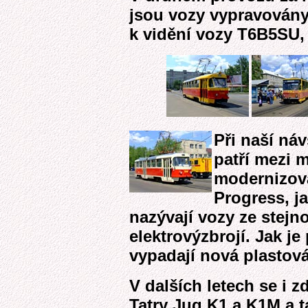
jsou vozy vypravovány
k vidění vozy T6B5SU,
Při naší náv
patří mezi 
modernizov
Progress, j
nazývají vozy ze stej
elektrovýzbrojí. Jak je 
vypadají nová plastová
V dalších letech se i z
Tatry Jug K1 a K1M a t