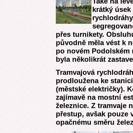
Také na lev
krátký úsek
rychlodráhy.
segregovan
přes turnikety. Obsluhu
původně měla vést k n
po novém Podolském m
byla několikrát zastave
Tramvajová rychlodráh
prodloužena ke stanic
(městské električky). 
zajímavě na mostní es
železnice. Z tramvaje n
přestup, avšak pouze 
opačnému směru železni