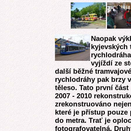
Naopak výkl
kyjevských t
rychlodráha
vyjíždí ze s
další běžné tramvajové 
rychlodráhy pak brzy 
těleso. Tato první část
2007 - 2010 rekonstrukc
zrekonstruováno nejen k
které je přístup pouze
do metra. Trať je oplo
fotografovatelná. Dru