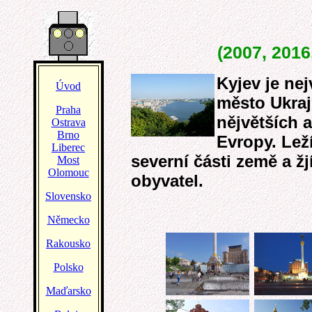
(2007, 2016
Kyjev je nej
město Ukraj
nějvětších 
Evropy. Lež
severní části země a žj
obyvatel.