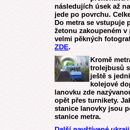
následujích úsek až n
jede po povrchu. Celke
Do metra se vstupuje p
žetonu zakoupeném v 
velmi pěkných fotograf
ZDE
.
Kromě metra
trolejbusů 
ještě s jed
kolejové do
lanovku zde nazývanou
opět přes turnikety. Jak
stanice lanovky jsou 
stanice metra.
Další navštívené ukraj