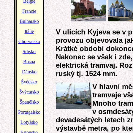
V ulicích Kyjeva se v 
provozu objevovala jak
Krátké období dokonce
Nakonec se však i zde,
elektrická tramvaj. Roz
ruský tj. 1524 mm.
V hlavní mě
tramvaje vš
Mnoho tramv
v osmdesát
devadesátých letech zr
výstavbě metra, po kte