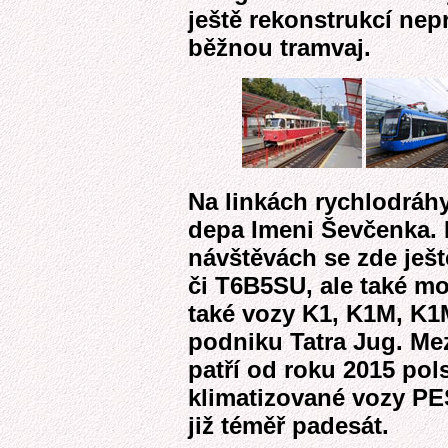
ještě rekonstrukcí nep
běžnou tramvaj.
Na linkách rychlodráh
depa Imeni Ševčenka. P
návštěvách se zde ješt
či T6B5SU, ale také m
také vozy K1, K1M, K1
podniku Tatra Jug. Me
patří od roku 2015 pol
klimatizované vozy PE
již téměř padesát.