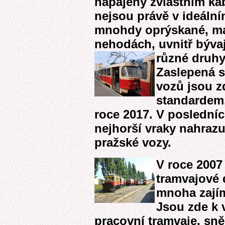
napájeny zvláštním ka
nejsou právě v ideáln
mnohdy oprýskané, ma
nehodách, uvnitř bývaj
různé druhy
Zaslepená s
vozů jsou z
standardem, 
roce 2017. V posledníc
nejhorší vraky nahraz
pražské vozy.
V roce 2007 
tramvajové
mnoha zajím
Jsou zde k 
pracovní tramvaje, sně