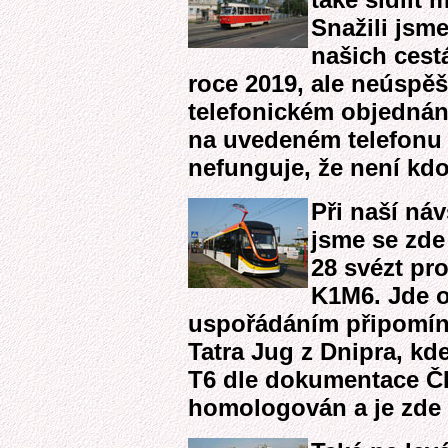
Snažili jsme
našich cestá
roce 2019, ale neúspě
telefonickém objednání
na uvedeném telefonu
nefunguje, že není kdo
Při naší náv
jsme se zde 
28 svézt pr
K1M6. Jde o
uspořádáním připomína
Tatra Jug z Dnipra, kd
T6 dle dokumentace ČK
homologován a je zde